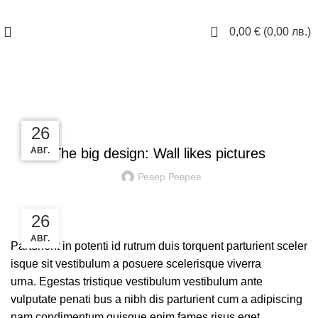
ЗАПАЗИ ЧАС
0
0,00
€
(
0,00
лв.
)
Blog
DESIGN TRENDS
27
27
27
26
АВГ.
АВГ.
АВГ.
АВГ.
The big design: Wall likes pictures
Ревер Реврев
26
АВГ.
Parturient in potenti id rutrum duis torquent parturient sceler
isque sit vestibulum a posuere scelerisque viverra
urna. Egestas tristique vestibulum vestibulum ante
vulputate penati bus a nibh dis parturient cum a adipiscing
nam condimentum quisque enim fames risus eget.