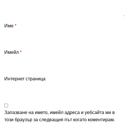
Име
*
Имейл
*
Интернет страница
Запазване на името, имейл адреса и уебсайта ми в
този браузър за следващия път когато коментирам.