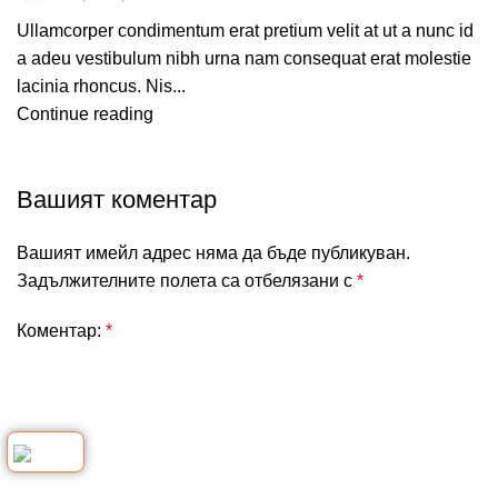
Ullamcorper condimentum erat pretium velit at ut a nunc id
a adeu vestibulum nibh urna nam consequat erat molestie
lacinia rhoncus. Nis...
Continue reading
Вашият коментар
Вашият имейл адрес няма да бъде публикуван.
Задължителните полета са отбелязани с
*
Коментар:
*