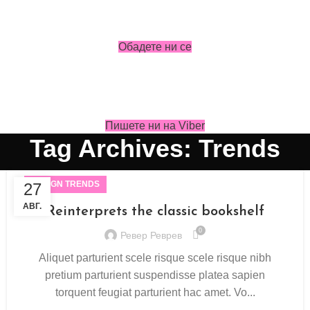
Обадете ни се
Пишете ни на Viber
Tag Archives: Trends
DESIGN TRENDS
27
АВГ.
Reinterprets the classic bookshelf
0
Ревер Реврев
Aliquet parturient scele risque scele risque nibh
pretium parturient suspendisse platea sapien
torquent feugiat parturient hac amet. Vo...