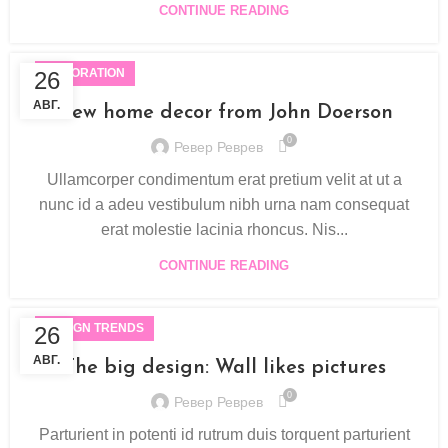
CONTINUE READING
DECORATION
26
АВГ.
New home decor from John Doerson
0
Ревер Реврев
Ullamcorper condimentum erat pretium velit at ut a
nunc id a adeu vestibulum nibh urna nam consequat
erat molestie lacinia rhoncus. Nis...
CONTINUE READING
DESIGN TRENDS
26
АВГ.
The big design: Wall likes pictures
0
Ревер Реврев
Parturient in potenti id rutrum duis torquent parturient