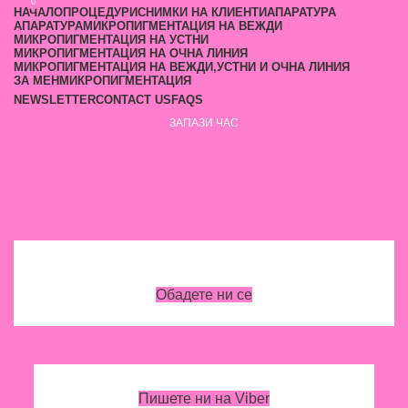
0
0
НАЧАЛО
ПРОЦЕДУРИ
СНИМКИ НА КЛИЕНТИ
АПАРАТУРА
АПАРАТУРА
МИКРОПИГМЕНТАЦИЯ НА ВЕЖДИ
МИКРОПИГМЕНТАЦИЯ НА УСТНИ
МИКРОПИГМЕНТАЦИЯ НА ОЧНА ЛИНИЯ
МИКРОПИГМЕНТАЦИЯ НА ВЕЖДИ,УСТНИ И ОЧНА ЛИНИЯ
ЗА МЕН
МИКРОПИГМЕНТАЦИЯ
NEWSLETTER
CONTACT US
FAQS
ЗАПАЗИ ЧАС
Обадете ни се
Пишете ни на Viber