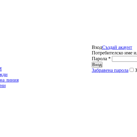
Вход
Създай акаунт
Потребителско име и
Парола
*
Вход
И
Забравена парола
жди
на линия
тни