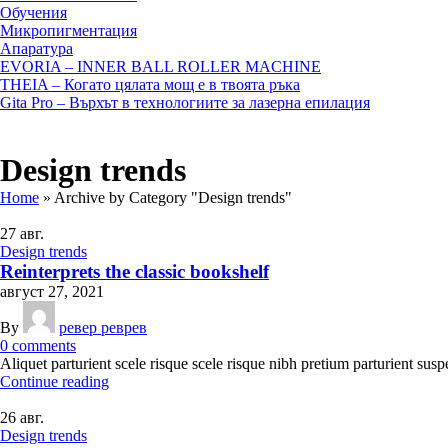
Обучения
Микропигментация
Апаратура
EVORIA – INNER BALL ROLLER MACHINE
THEIA – Когато цялата мощ е в твоята ръка
Gita Pro – Върхът в технологиите за лазерна епилация
Design trends
Home
»
Archive by Category "Design trends"
27
авг.
Design trends
Reinterprets the classic bookshelf
август 27, 2021
By
ревер реврев
0
comments
Aliquet parturient scele risque scele risque nibh pretium parturient susp
Continue reading
26
авг.
Design trends