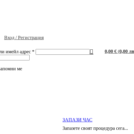
Вход / Регистрация
0,00
€
(
0,00
лв
ли имейл адрес
*
Запомни ме
ЗАПАЗИ ЧАС
Запазете своят процедура сега...