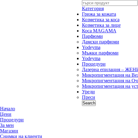
Категория
Грижа за кожата
Козметика за коса
Козметика за лице
Коса MAGAMA
Парфюми
Дамски парфюми
Yodeyma
Мъжки парфюми
Yodeyma
Процедури
Лазерна епилация – ЖЕН
Микропигментация на Ве
Микропигментация на Оч
Микропигментация на ус
Уреди
Преси
Search
Начало
Цени
Процедури
За мен
Магазин
Снимки на клиенти