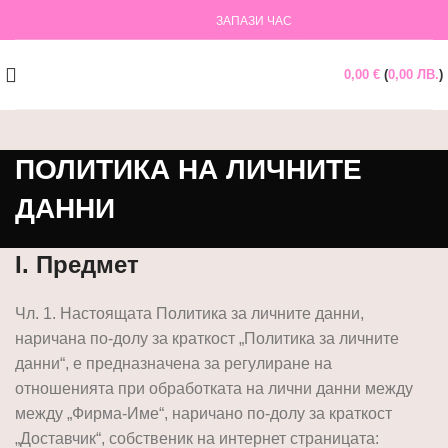
ЗАПАЗИ ЧАС
0,00
€
(
0,00
ЛВ.
)
ПОЛИТИКА НА ЛИЧНИТЕ
ДАННИ
I. Предмет
Чл. 1. Настоящата Политика за личните данни,
наричана по-долу за краткост „Политика за личните
данни“, е предназначена за регулиране на
отношенията при обработката на лични данни между
между „Фирма-Име“, наричано по-долу за краткост
„Доставчик“, собственик на интернет страницата: