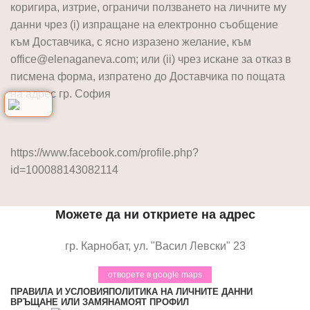
коригира, изтрие, ограничи ползването на личните му
данни чрез (i) изпращане на електронно съобщение
към Доставчика, с ясно изразено желание, към
office@elenaganeva.com; или (ii) чрез искане за отказ в
писмена форма, изпратено до Доставчика по пощата
на адрес гр. София
https://www.facebook.com/profile.php?
id=100088143082114
Можете да ни откриете на адрес
гр. Карнобат, ул. "Васил Левски" 23
отворете в google maps
ПРАВИЛА И УСЛОВИЯ
ПОЛИТИКА НА ЛИЧНИТЕ ДАННИ
ВРЪЩАНЕ ИЛИ ЗАМЯНА
МОЯТ ПРОФИЛ