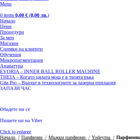
Menu
0
items
0,00
€
(
0,00
лв.
)
Начало
Цени
Процедури
За мен
Магазин
Снимки на клиенти
Обучения
Микропигментация
Апаратура
EVORIA – INNER BALL ROLLER MACHINE
THEIA – Когато цялата мощ е в твоята ръка
Gita Pro – Върхът в технологиите за лазерна епилация
ЗАПАЗИ ЧАС
Обадете ни се
Пишете ни на Viber
Click to enlarge
Начало
Парфюми
Мъжки парфюми
Yodeyma
Парфюмна 