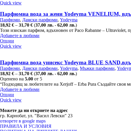
Quick view
Парфюмна вода за жени Yodeyma VENELIUM, вдъхно
Парфюми
,
Дамски парфюми
,
Yodeyma
18,92
€
–
31,70
€
(
37,00
лв.
-
62,00
лв.
)
Този изискан парфюм, вдъхновен от Paco Rabanne – Ultraviolet,
Добавете в любими
Опции
Quick view
Парфюмна вода унисекс Yodeyma BLUE SAND,вдъхн
Парфюми
,
Дамски парфюми
,
Yodeyma
,
Мъжки парфюми
,
Yodey
18,92
€
–
31,70
€
(
37,00
лв.
-
62,00
лв.
)
Оценено на
5.00
от 5
“Подходящ за любителите на Xerjoff – Erba Pura Създайте своя
Добавете в любими
Опции
Quick view
Можете да ни откриете на адрес
гр. Карнобат, ул. "Васил Левски" 23
отворете в google maps
ПРАВИЛА И УСЛОВИЯ