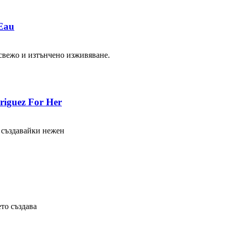
Eau
свежо и изтънчено изживяване.
iguez For Her
, създавайки нежен
ето създава