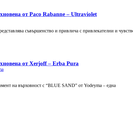
вена от Paco Rabanne – Ultraviolet
 представлява съвършенство и привлича с привлекателни и чувст
овена от Xerjoff – Erba Pura
ma
 момент на върховност с “BLUE SAND” от Yodeyma – една