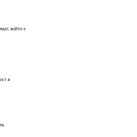
мат, който е
ост в
ия,