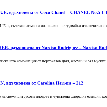
E, вдъхновена от Coco Chanel – CHANEL No.5 L’
’Eau, съчетава лимон и иланг-иланг, създавайки изключително 
 вдъхновена от Narciso Rodriguez – Narciso Rodr
 изисканата комбинация от портокалов цвят, жасмин и бял мускус
вдъхновена от Carolina Herrera – 212
ние на свежи цитрусови плодове и чувствена флорална есенция, ко