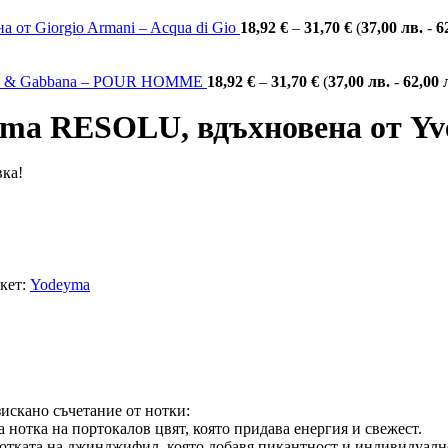
т Giorgio Armani – Acqua di Gio
18,92
€
–
31,70
€
(
37,00
лв.
-
6
ce & Gabbana – POUR HOMME
18,92
€
–
31,70
€
(
37,00
лв.
-
62,00
a RESOLU, вдъхновена от Yves
вка!
кет:
Yodeyma
изискано съчетание от нотки:
 нотка на портокалов цвят, която придава енергия и свежест.
отката на джинджифил, която добавя пикантност и индивидуалн