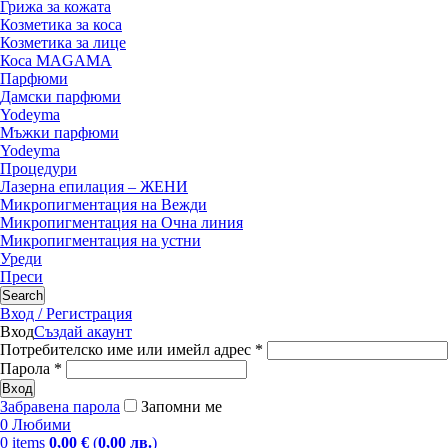
Грижа за кожата
Козметика за коса
Козметика за лице
Коса MAGAMA
Парфюми
Дамски парфюми
Yodeyma
Мъжки парфюми
Yodeyma
Процедури
Лазерна епилация – ЖЕНИ
Микропигментация на Вежди
Микропигментация на Очна линия
Микропигментация на устни
Уреди
Преси
Search
Вход / Регистрация
Вход
Създай акаунт
Потребителско име или имейл адрес
*
Парола
*
Вход
Забравена парола
Запомни ме
0
Любими
0
items
0,00
€
(
0,00
лв.
)