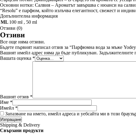
Основни нотки: Салвия – Ароматът завършва с нюанси на салвия
“Resolu” е парфюм, който излъчва елегантност, свежест и индиви
Допълнителна информация
ML
100 ml
,
50 ml
Отзиви (0)
Отзиви
Все още няма отзиви.
Бъдете първият написал отзив за “Парфюмна вода за мъже Yodey
Вашият имейл адрес няма да бъде публикуван.
Задължителните п
Вашата оценка
*
Вашият отзив
*
Име
*
Имейл
*
Запазване на името, имейл адреса и уебсайта ми в този браузъ
Shipping & Delivery
Свързани продукти