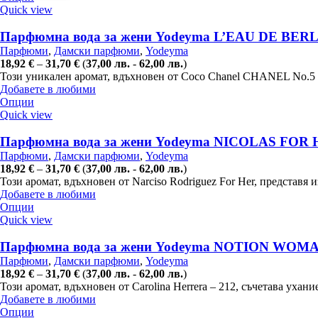
Quick view
Парфюмна вода за жени Yodeyma L’EAU DE BERLU
Парфюми
,
Дамски парфюми
,
Yodeyma
18,92
€
–
31,70
€
(
37,00
лв.
-
62,00
лв.
)
Този уникален аромат, вдъхновен от Coco Chanel CHANEL No.5 L
Добавете в любими
Опции
Quick view
Парфюмна вода за жени Yodeyma NICOLAS FOR HER,
Парфюми
,
Дамски парфюми
,
Yodeyma
18,92
€
–
31,70
€
(
37,00
лв.
-
62,00
лв.
)
Този аромат, вдъхновен от Narciso Rodriguez For Her, представя
Добавете в любими
Опции
Quick view
Парфюмна вода за жени Yodeyma NOTION WOMAN, 
Парфюми
,
Дамски парфюми
,
Yodeyma
18,92
€
–
31,70
€
(
37,00
лв.
-
62,00
лв.
)
Този аромат, вдъхновен от Carolina Herrera – 212, съчетава уха
Добавете в любими
Опции