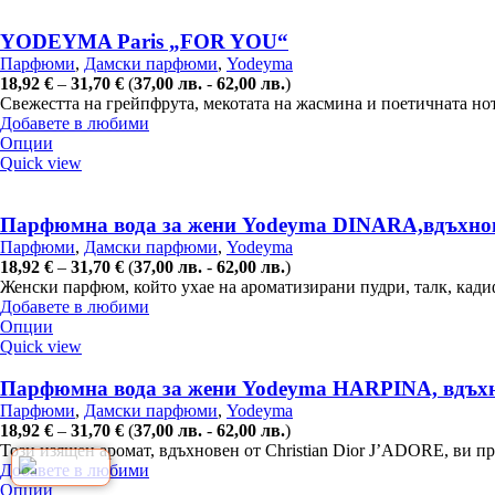
YODEYMA Paris „FOR YOU“
Парфюми
,
Дамски парфюми
,
Yodeyma
18,92
€
–
31,70
€
(
37,00
лв.
-
62,00
лв.
)
Свежестта на грейпфрута, мекотата на жасмина и поетичната нот
Добавете в любими
Опции
Quick view
Парфюмна вода за жени Yodeyma DINARA,вдъхновена 
Парфюми
,
Дамски парфюми
,
Yodeyma
18,92
€
–
31,70
€
(
37,00
лв.
-
62,00
лв.
)
Женски парфюм, който ухае на ароматизирани пудри, талк, кадиф
Добавете в любими
Опции
Quick view
Парфюмна вода за жени Yodeyma HARPINA, вдъхно
Парфюми
,
Дамски парфюми
,
Yodeyma
18,92
€
–
31,70
€
(
37,00
лв.
-
62,00
лв.
)
Този изящен аромат, вдъхновен от Christian Dior J’ADORE, ви пр
Добавете в любими
Опции