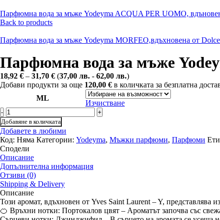
Парфюмна вода за мъже Yodeyma ACQUA PER UOMO, вдъновена о
Back to products
Парфюмна вода за мъже Yodeyma MORFEO,вдъхновена от Dol
Парфюмна вода за мъже Yodeym
Купи с
18,92
€
–
31,70
€
(
37,00
лв.
-
62,00
лв.
)
Добави продукти за още
120,00
€
в количката за безплатна доста
ML
Изчистване
Добавяне в количката
Добавете в любими
Код:
Няма
Категории:
Yodeyma
,
Мъжки парфюми
,
Парфюми
Ети
Сподели
Описание
Допълнителна информация
Отзиви (0)
Shipping & Delivery
Описание
Този аромат, вдъхновен от Yves Saint Laurent – Y, представлява 
🍊 Връхни нотки: Портокалов цвят – Ароматът започва със свежа
Сърцеви нотки: Джинджифил – В сърцето на аромата се усеща н