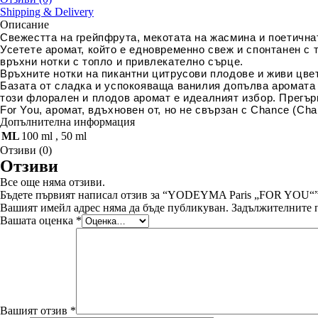
Shipping & Delivery
Описание
Свежестта на грейпфрута, мекотата на жасмина и поетична
Усетете аромат, който е едновременно свеж и спонтанен с 
връхни нотки с топло и привлекателно сърце.
Връхните нотки на пикантни цитрусови плодове и живи цвет
Базата от сладка и успокояваща ванилия допълва аромата 
този флорален и плодов аромат е идеалният избор. Прегър
For You, аромат, вдъхновен от, но не свързан с Chance (Cha
Допълнителна информация
ML
100 ml
,
50 ml
Отзиви (0)
Отзиви
Все още няма отзиви.
Бъдете първият написал отзив за “YODEYMA Paris „FOR YOU“
Вашият имейл адрес няма да бъде публикуван.
Задължителните п
Вашата оценка
*
Вашият отзив
*