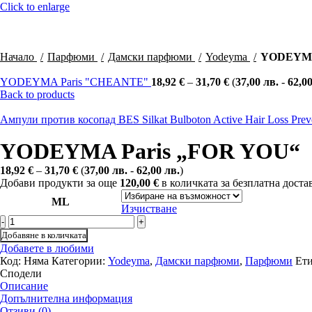
Click to enlarge
Начало
Парфюми
Дамски парфюми
Yodeyma
YODEYMA
YODEYMA Paris "CHEANTE"
18,92
€
–
31,70
€
(
37,00
лв.
-
62,0
Back to products
Ампули против косопад BES Silkat Bulboton Active Hair Loss Pre
YODEYMA Paris „FOR YOU“
Купи с
18,92
€
–
31,70
€
(
37,00
лв.
-
62,00
лв.
)
Добави продукти за още
120,00
€
в количката за безплатна доста
ML
Изчистване
количество
за
Добавяне в количката
YODEYMA
Добавете в любими
Paris
Код:
Няма
Категории:
Yodeyma
,
Дамски парфюми
,
Парфюми
Ети
"FOR
Сподели
YOU"
Описание
Допълнителна информация
Отзиви (0)