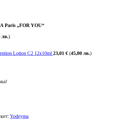
 Paris „FOR YOU“
0
лв.
)
vention Lotion С2 12х10ml
23,01
€
(
45,00
лв.
)
вка!
кет:
Yodeyma