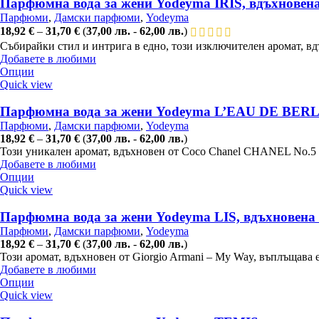
Парфюмна вода за жени Yodeyma IRIS, вдъхновена о
Парфюми
,
Дамски парфюми
,
Yodeyma
18,92
€
–
31,70
€
(
37,00
лв.
-
62,00
лв.
)
Събирайки стил и интрига в едно, този изключителен аромат, вд
Добавете в любими
Опции
Quick view
Парфюмна вода за жени Yodeyma L’EAU DE BERLU
Парфюми
,
Дамски парфюми
,
Yodeyma
18,92
€
–
31,70
€
(
37,00
лв.
-
62,00
лв.
)
Този уникален аромат, вдъхновен от Coco Chanel CHANEL No.5 L
Добавете в любими
Опции
Quick view
Парфюмна вода за жени Yodeyma LIS, вдъхновена
Парфюми
,
Дамски парфюми
,
Yodeyma
18,92
€
–
31,70
€
(
37,00
лв.
-
62,00
лв.
)
Този аромат, вдъхновен от Giorgio Armani – My Way, въплъщава 
Добавете в любими
Опции
Quick view