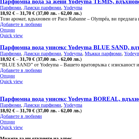
Парфюмна вода за жени Yodeyma TEMIS, вдъхнове
Парфюми
,
Дамски парфюми
,
Yodeyma
18,92
€
–
31,70
€
(
37,00
лв.
-
62,00
лв.
)
Този аромат, вдъхновен от Paco Rabanne – Olympéa, ви предлага
Добавете в любими
Опции
Quick view
Парфюмна вода унисекс Yodeyma BLUE SAND, вдъхн
Парфюми
,
Дамски парфюми
,
Yodeyma
,
Мъжки парфюми
,
Yodey
18,92
€
–
31,70
€
(
37,00
лв.
-
62,00
лв.
)
“BLUE SAND” от Yodeyma – Вашето вратовръзка с изисканост и л
Добавете в любими
Опции
Quick view
Парфюмна вода унисекс Yodeyma BOREAL, вдъхнов
Парфюми
,
Дамски парфюми
,
Yodeyma
18,92
€
–
31,70
€
(
37,00
лв.
-
62,00
лв.
)
Добавете в любими
Опции
Quick view
Можете да ни откриете на адрес