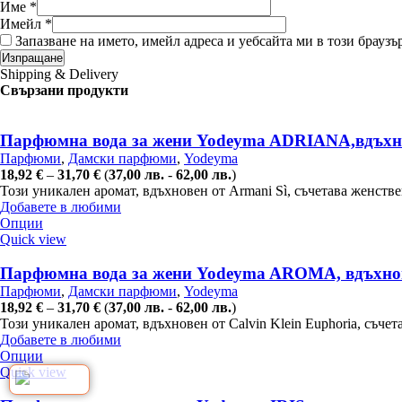
Име
*
Имейл
*
Запазване на името, имейл адреса и уебсайта ми в този браузъ
Shipping & Delivery
Свързани продукти
Парфюмна вода за жени Yodeyma ADRIANA,вдъхнов
Парфюми
,
Дамски парфюми
,
Yodeyma
18,92
€
–
31,70
€
(
37,00
лв.
-
62,00
лв.
)
Този уникален аромат, вдъхновен от Armani Sì, съчетава женств
Добавете в любими
Опции
Quick view
Парфюмна вода за жени Yodeyma AROMA, вдъхновен
Парфюми
,
Дамски парфюми
,
Yodeyma
18,92
€
–
31,70
€
(
37,00
лв.
-
62,00
лв.
)
Този уникален аромат, вдъхновен от Calvin Klein Euphoria, съч
Добавете в любими
Опции
Quick view