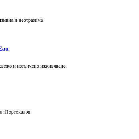
ензивна и неотразима
Eau
свежо и изтънчено изживяване.
ки: Портокалов