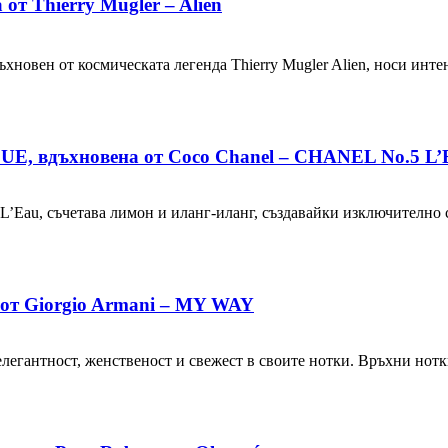
т Thierry Mugler – Alien
ъхновен от космическата легенда Thierry Mugler Alien, носи инт
E, вдъхновена от Coco Chanel – CHANEL No.5 L’
’Eau, съчетава лимон и иланг-иланг, създавайки изключително 
 от Giorgio Armani – MY WAY
елегантност, женственост и свежест в своите нотки. Връхни нот