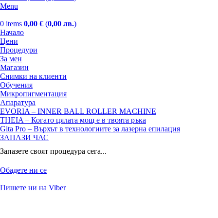
Menu
0
items
0,00
€
(
0,00
лв.
)
Начало
Цени
Процедури
За мен
Магазин
Снимки на клиенти
Обучения
Микропигментация
Апаратура
EVORIA – INNER BALL ROLLER MACHINE
THEIA – Когато цялата мощ е в твоята ръка
Gita Pro – Върхът в технологиите за лазерна епилация
ЗАПАЗИ ЧАС
Запазете своят процедура сега...
Обадете ни се
Пишете ни на Viber