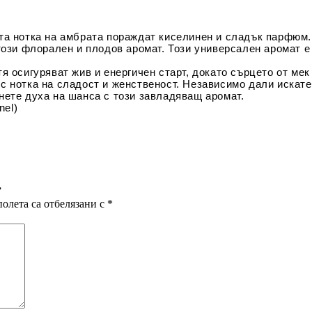
та нотка на амбрата пораждат киселинен и сладък парфюм.
този флорален и плодов аромат. Този универсален аромат е
я осигуряват жив и енергичен старт, докато сърцето от ме
с нотка на сладост и женственост. Независимо дали искате
нете духа на шанса с този завладяващ аромат.
nel)
”
олета са отбелязани с
*