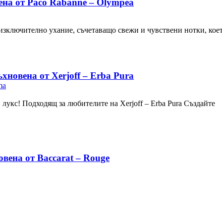
на от Paco Rabanne – Olympéa
 изключително ухание, съчетаващо свежи и чувствени нотки, кое
овена от Xerjoff – Erba Pura
ma
укс! Подходящ за любителите на Xerjoff – Erba Pura Създайте
ена от Baccarat – Rouge