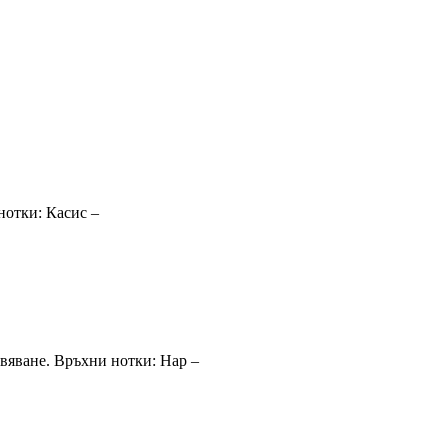
нотки: Касис –
ивяване. Връхни нотки: Нар –