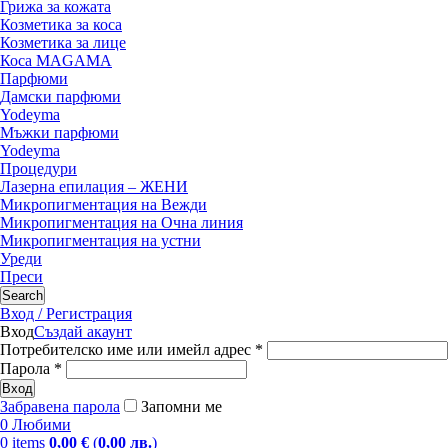
Грижа за кожата
Козметика за коса
Козметика за лице
Коса MAGAMA
Парфюми
Дамски парфюми
Yodeyma
Мъжки парфюми
Yodeyma
Процедури
Лазерна епилация – ЖЕНИ
Микропигментация на Вежди
Микропигментация на Очна линия
Микропигментация на устни
Уреди
Преси
Search
Вход / Регистрация
Вход
Създай акаунт
Потребителско име или имейл адрес
*
Парола
*
Вход
Забравена парола
Запомни ме
0
Любими
0
items
0,00
€
(
0,00
лв.
)