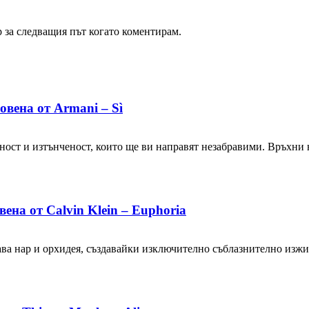
р за следващия път когато коментирам.
ена от Armani – Sì
еност и изтънченост, които ще ви направят незабравими. Връхни 
а от Calvin Klein – Euphoria
етава нар и орхидея, създавайки изключително съблазнително изж