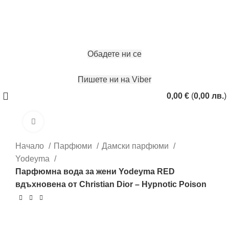
ЗАПАЗИ ЧАС
Обадете ни се
Пишете ни на Viber
0,00
€
(
0,00
лв.
)
Click to enlarge
Начало
Парфюми
Дамски парфюми
Yodeyma
Парфюмна вода за жени Yodeyma RED
вдъхновена от Christian Dior – Hypnotic Poison