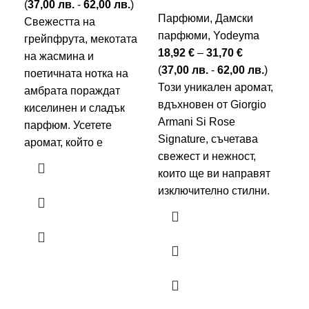
(
37,00
лв.
-
62,00
лв.
)
Парфюми
,
Дамски
Па
Свежестта на
парфюми
,
Yodeyma
па
грейпфрута, мекотата
18,92
€
–
31,70
€
18
на жасмина и
(
37,00
лв.
-
62,00
лв.
)
(
37
поетичната нотка на
Този уникален аромат,
Тоз
амбрата пораждат
вдъхновен от Giorgio
вдъ
киселинен и сладък
Armani Si Rose
Kle
парфюм. Усетете
Signature, съчетава
нар
аромат, който е
свежест и нежност,
съ
които ще ви направят
из
изключително стилни.
съ
из
нот