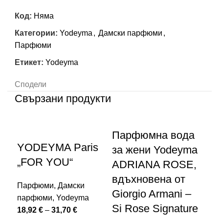
Код:
Няма
Категории:
Yodeyma
,
Дамски парфюми
,
Парфюми
Етикет:
Yodeyma
Сподели
Свързани продукти
Парфюмна вода
П
YODEYMA Paris
за жени Yodeyma
за
„FOR YOU“
ADRIANA ROSE,
A
вдъхновена от
вд
Парфюми
,
Дамски
Giorgio Armani –
Ca
парфюми
,
Yodeyma
Si Rose Signature
Eu
18,92
€
–
31,70
€