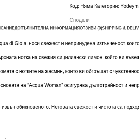
Код:
Няма
Категории:
Yodeym
Сподели
ИСАНИЕ
ДОПЪЛНИТЕЛНА ИНФОРМАЦИЯ
ОТЗИВИ (0)
SHIPPING & DELI
cqua di Gioia, носи свежест и непринудена изтънченост, кои
рхната нотка на свежия сицилиански лимон, който ви въвеж
омата с нотките на жасмин, които ви обгръщат с чувственос
сновата на “Acqua Woman” осигурява дълготрайност и непр
звън обикновеното. Неговата свежест и чистота са подходя