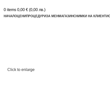
0
items
0,00
€
(
0,00
лв.
)
НАЧАЛО
ЦЕНИ
ПРОЦЕДУРИ
ЗА МЕН
МАГАЗИН
СНИМКИ НА КЛИЕНТИ
Click to enlarge