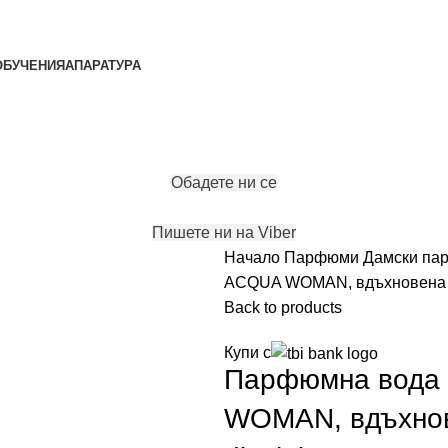
ОБУЧЕНИЯ
АПАРАТУРА
ЗАПАЗИ ЧАС
Обадете ни се
Пишете ни на Viber
Начало
Парфюми
Дамски п
ACQUA WOMAN, вдъхновена от 
Back to products
Купи с
Парфюмна вода 
WOMAN, вдъхнове