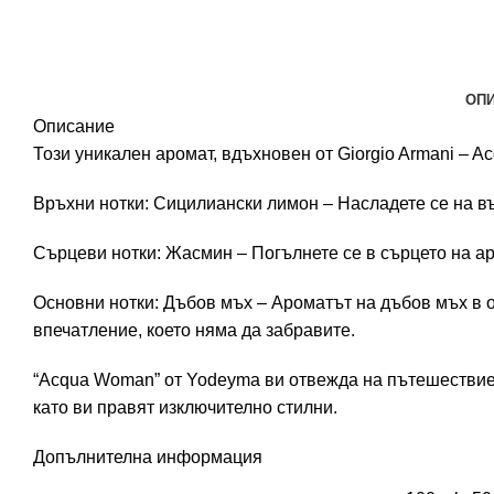
ОП
Описание
Този уникален аромат, вдъхновен от Giorgio Armani – A
Връхни нотки: Сицилиански лимон – Насладете се на въ
Сърцеви нотки: Жасмин – Погълнете се в сърцето на ар
Основни нотки: Дъбов мъх – Ароматът на дъбов мъх в о
впечатление, което няма да забравите.
“Acqua Woman” от Yodeyma ви отвежда на пътешествие и
като ви правят изключително стилни.
Допълнителна информация