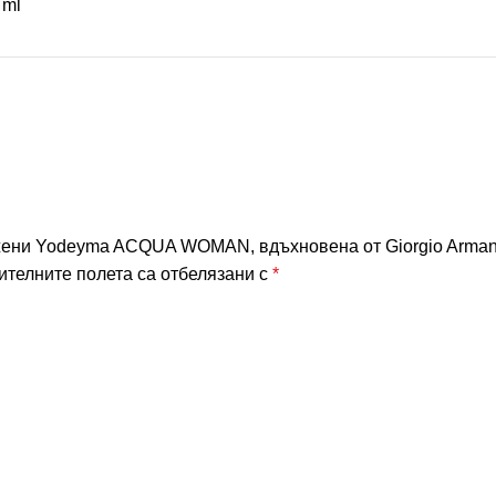
 ml
ени Yodeyma ACQUA WOMAN, вдъхновена от Giorgio Armani 
телните полета са отбелязани с
*