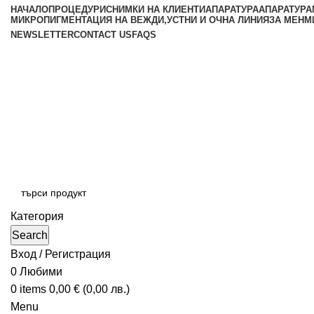
НАЧАЛО
ПРОЦЕДУРИ
СНИМКИ НА КЛИЕНТИ
АПАРАТУРА
АПАРАТУРА
МИКРОПИГМЕНТАЦИЯ НА ВЕЖДИ,УСТНИ И ОЧНА ЛИНИЯ
ЗА МЕН
М
NEWSLETTER
CONTACT US
FAQS
Категория
Search
Вход / Регистрация
0
Любими
0
items
0,00
€
(
0,00
лв.
)
Menu