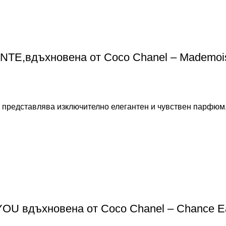
TE,вдъхновена от Coco Chanel – Mademois
, представлява изключително елегантен и чувствен парфюм,
U вдъхновена от Coco Chanel – Chance E