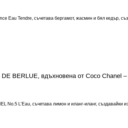
nce Eau Tendre, съчетава бергамот, жасмин и бял кедър, съ
 DE BERLUE, вдъхновена от Coco Chanel –
L No.5 L’Eau, съчетава лимон и иланг-иланг, създавайки 