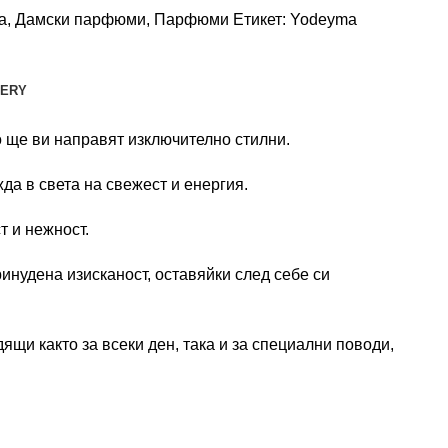
a
,
Дамски парфюми
,
Парфюми
Етикет:
Yodeyma
VERY
то ще ви направят изключително стилни.
да в света на свежест и енергия.
т и нежност.
инудена изисканост, оставяйки след себе си
щи както за всеки ден, така и за специални поводи,