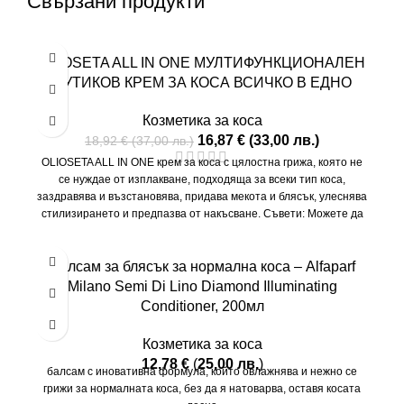
Свързани продукти
-11%
OLIOSETA ALL IN ONE МУЛТИФУНКЦИОНАЛЕН
БУТИКОВ КРЕМ ЗА КОСА ВСИЧКО В ЕДНО
Козметика за коса
16,87
€
(
33,00
лв.
)
18,92
€
(
37,00
лв.
)
OLIOSETA ALL IN ONE крем за коса с цялостна грижа, която не
се нуждае от изплакване, подходяща за всеки тип коса,
заздравява и възстановява, придава мекота и блясък, улеснява
стилизирането и предпазва от накъсване.
Съвети: Можете да
нанесете малко количество върху суха коса за всяко време на
деня, ако усетите косата си суха и жадна за хидратация.
Нанесете по дължината преди директно излагане на слънце.
Балсам за блясък за нормална коса – Alfaparf
Нанесете малко количество върху косата преди лягане като
Milano Semi Di Lino Diamond Illuminating
нощна грижа. Нанесете малко количество преди използване на
Conditioner, 200мл
преса. За предпазване от цъбтежи можете да нанесете повече
количество върху краищата
Козметика за коса
12,78
€
(
25,00
лв.
)
балсам с иновативна формула, който овлажнява и нежно се
грижи за нормалната коса, без да я натоварва, оставя косата