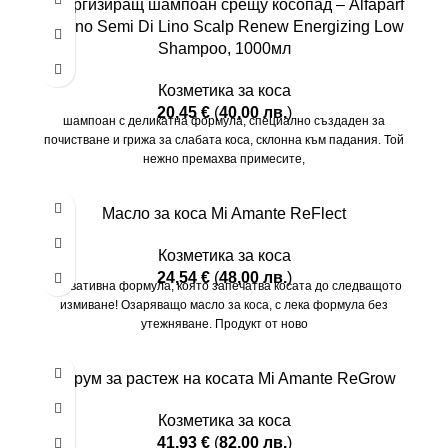
Енергизиращ шампоан срещу косопад – Alfaparf
Milano Semi Di Lino Scalp Renew Energizing Low
Shampoo, 1000мл
Козметика за коса
20,45
€
(
40,00
лв.
)
шампоан с деликатна формула, специално създаден за
почистване и грижа за слабата коса, склонна към падания. Той
нежно премахва примесите,
Масло за коса Mi Amante ReFlect
Козметика за коса
24,54
€
(
48,00
лв.
)
Иновативна формула, която запечатва косата до следващото
измиване! Озаряващо масло за коса, с лека формула без
утежняване. Продукт от ново
Серум за растеж на косата Mi Amante ReGrow
Козметика за коса
41,93
€
(
82,00
лв.
)