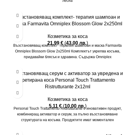
лесна
Възстановяващ комплект- терапия шампоан и
маска Farmavita Omniplex Blossom Glow 2х250ml
Козметика за коса
21,99
€
(
43,00
лв.
)
Възстановяващ комплект- терапия шампоан и маска Farmavita
Omniplex Blossom Glow 2х250ml Комплектът укрепва косъма,
придавайки блясък и здравина. Съдържа Omniplex
Възстановяващ серум с активатор за увредена и
третирана коса Personal Touch Trattamento
Ristrutturante 2х12ml
Козметика за коса
5,11
€
(
10,00
лв.
)
Personal Touch Trattamento Ristrutturante е иновативен продукт,
комбиниращ активатор и серум, за пълно възстановяване
структурата на косъма. Продуктите имат моментален