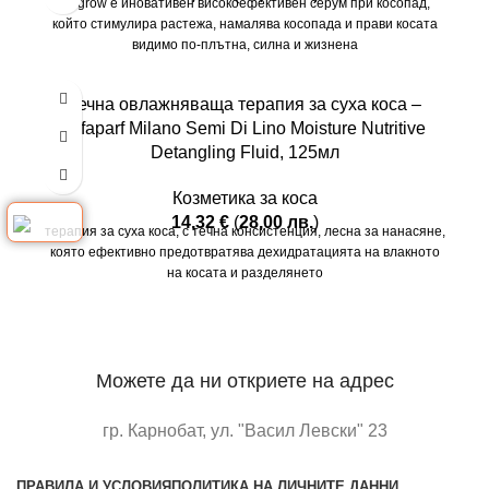
Regrow e иновативен високоефективен серум при косопад,
който стимулира растежа, намалява косопада и прави косата
видимо по-плътна, силна и жизнена
Течна овлажняваща терапия за суха коса –
Alfaparf Milano Semi Di Lino Moisture Nutritive
Detangling Fluid, 125мл
Козметика за коса
14,32
€
(
28,00
лв.
)
терапия за суха коса, с течна консистенция, лесна за нанасяне,
която ефективно предотвратява дехидратацията на влакното
на косата и разделянето
Можете да ни откриете на адрес
гр. Карнобат, ул. "Васил Левски" 23
отворете в google maps
ПРАВИЛА И УСЛОВИЯ
ПОЛИТИКА НА ЛИЧНИТЕ ДАННИ