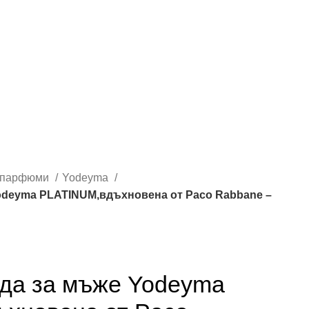
 парфюми
Yodeyma
deyma PLATINUM,вдъхновена от Paco Rabbane –
да за мъже Yodeyma