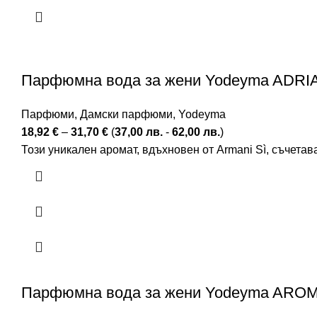
Парфюмна вода за жени Yodeyma ADRIAN
Парфюми
,
Дамски парфюми
,
Yodeyma
18,92
€
–
31,70
€
(
37,00
лв.
-
62,00
лв.
)
Този уникален аромат, вдъхновен от Armani Sì, съчетав
Парфюмна вода за жени Yodeyma AROMA, 