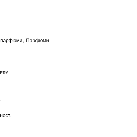
 парфюми
,
Парфюми
VERY
.
ност.