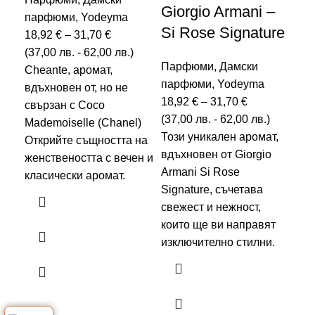
ве
Giorgio Armani –
парфюми
,
Yodeyma
Sì
Si Rose Signature
18,92
€
–
31,70
€
(
37,00
лв.
-
62,00
лв.
)
Па
Парфюми
,
Дамски
Cheante, аромат,
па
парфюми
,
Yodeyma
вдъхновен от, но не
18
18,92
€
–
31,70
€
свързан с Coco
(
37
(
37,00
лв.
-
62,00
лв.
)
Mademoiselle (Chanel)
Тоз
Този уникален аромат,
Открийте същността на
вдъ
вдъхновен от Giorgio
женствеността с вечен и
съч
Armani Si Rose
класически аромат.
изт
Signature, съчетава
ви
свежест и нежност,
не
които ще ви направят
нот
изключително стилни.