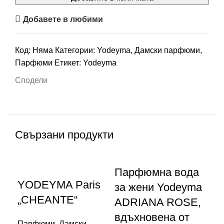
Добавете в любими
Код:
Няма
Категории:
Yodeyma
,
Дамски парфюми
,
Парфюми
Етикет:
Yodeyma
Сподели
Свързани продукти
Парфюмна вода
YODEYMA Paris
П
за жени Yodeyma
„CHEANTE“
за
ADRIANA ROSE,
A
вдъхновена от
Парфюми
,
Дамски