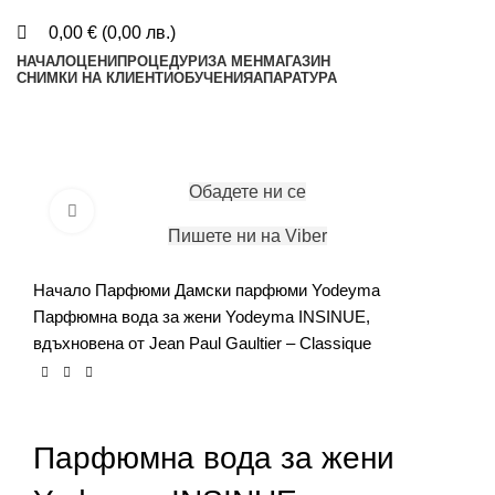
0,00
€
(
0,00
лв.
)
НАЧАЛО
ЦЕНИ
ПРОЦЕДУРИ
ЗА МЕН
МАГАЗИН
СНИМКИ НА КЛИЕНТИ
ОБУЧЕНИЯ
АПАРАТУРА
ЗАПАЗИ ЧАС
Обадете ни се
Click to enlarge
Пишете ни на Viber
Начало
Парфюми
Дамски парфюми
Yodeyma
Парфюмна вода за жени Yodeyma INSINUE,
вдъхновена от Jean Paul Gaultier – Classique
Купи с
Парфюмна вода за жени