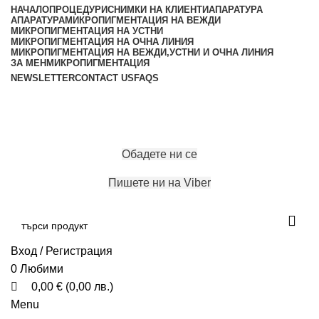
0
0
0
НАЧАЛО
ПРОЦЕДУРИ
СНИМКИ НА КЛИЕНТИ
АПАРАТУРА
АПАРАТУРА
МИКРОПИГМЕНТАЦИЯ НА ВЕЖДИ
МИКРОПИГМЕНТАЦИЯ НА УСТНИ
МИКРОПИГМЕНТАЦИЯ НА ОЧНА ЛИНИЯ
МИКРОПИГМЕНТАЦИЯ НА ВЕЖДИ,УСТНИ И ОЧНА ЛИНИЯ
ЗА МЕН
МИКРОПИГМЕНТАЦИЯ
NEWSLETTER
CONTACT US
FAQS
ЗАПАЗИ ЧАС
Обадете ни се
Пишете ни на Viber
Вход / Регистрация
0
Любими
0,00
€
(
0,00
лв.
)
Menu