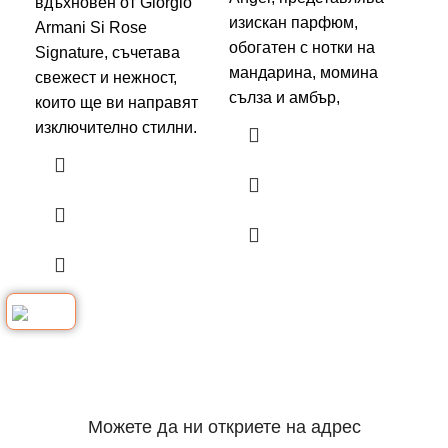
вдъхновен от Giorgio
изискан парфюм,
изк
Armani Si Rose
обогатен с нотки на
вд
Signature, съчетава
мандарина, момина
кос
свежест и нежност,
сълза и амбър,
Thi
които ще ви направят
нос
изключително стилни.
не
Можете да ни откриете на адрес