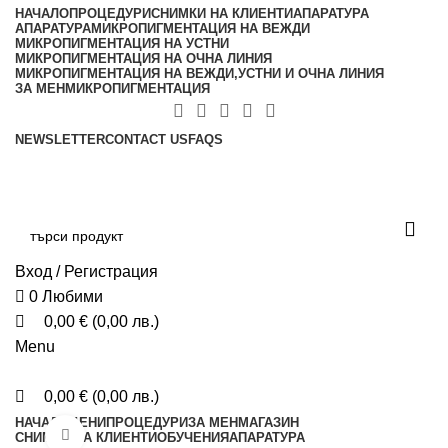
0
0
0
НАЧАЛО
ПРОЦЕДУРИ
СНИМКИ НА КЛИЕНТИ
АПАРАТУРА
АПАРАТУРА
МИКРОПИГМЕНТАЦИЯ НА ВЕЖДИ
МИКРОПИГМЕНТАЦИЯ НА УСТНИ
МИКРОПИГМЕНТАЦИЯ НА ОЧНА ЛИНИЯ
МИКРОПИГМЕНТАЦИЯ НА ВЕЖДИ,УСТНИ И ОЧНА ЛИНИЯ
ЗА МЕН
МИКРОПИГМЕНТАЦИЯ
NEWSLETTER
CONTACT US
FAQS
ЗАПАЗИ ЧАС
Вход / Регистрация
0
Любими
0,00
€
(
0,00
лв.
)
Menu
0,00
€
(
0,00
лв.
)
НАЧАЛО
ЦЕНИ
ПРОЦЕДУРИ
ЗА МЕН
МАГАЗИН
Click to enlarge
СНИМКИ НА КЛИЕНТИ
ОБУЧЕНИЯ
АПАРАТУРА