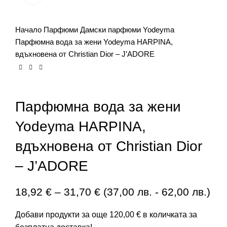
ЗАПАЗИ ЧАС
Начало
Парфюми
Дамски парфюми
Yodeyma
Парфюмна вода за жени Yodeyma HARPINA,
вдъхновена от Christian Dior – J’ADORE
Купи с
Парфюмна вода за жени
Yodeyma HARPINA,
вдъхновена от Christian Dior
– J’ADORE
18,92
€
–
31,70
€
(
37,00
лв.
-
62,00
лв.
)
Добави продукти за още
120,00
€
в количката за