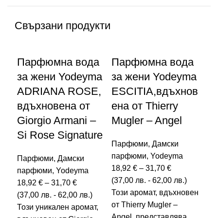
Свързани продукти
Парфюмна вода
Парфюмна вода
П
за жени Yodeyma
за жени Yodeyma
за
ADRIANA ROSE,
ESCITIA,вдъхнов
IR
вдъхновена от
ена от Thierry
от
Giorgio Armani –
Mugler – Angel
– 
Si Rose Signature
Парфюми
,
Дамски
Па
парфюми
,
Yodeyma
па
Парфюми
,
Дамски
18,92
€
–
31,70
€
18
парфюми
,
Yodeyma
(
37,00
лв.
-
62,00
лв.
)
(
37
18,92
€
–
31,70
€
Този аромат, вдъхновен
Оц
(
37,00
лв.
-
62,00
лв.
)
от Thierry Mugler –
Съб
Този уникален аромат,
Angel, представлява
инт