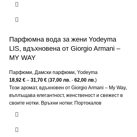
Парфюмна вода за жени Yodeyma
LIS, вдъхновена от Giorgio Armani –
MY WAY
Парфюми
,
Дамски парфюми
,
Yodeyma
18,92
€
–
31,70
€
(
37,00
лв.
-
62,00
лв.
)
Този аромат, вдъхновен от Giorgio Armani – My Way,
въплъщава елегантност, женственост и свежест в
своите нотки. Връхни нотки: Портокалов