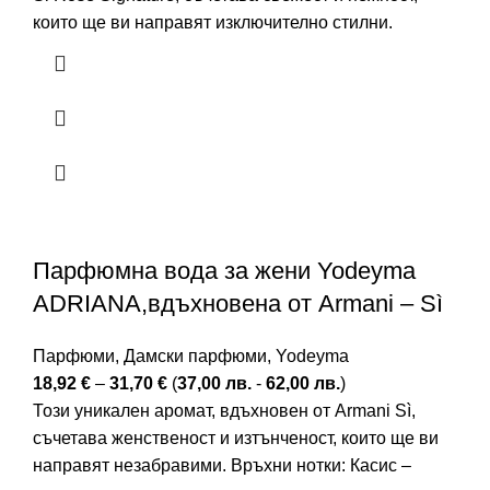
които ще ви направят изключително стилни.
Парфюмна вода за жени Yodeyma
ADRIANA,вдъхновена от Armani – Sì
Парфюми
,
Дамски парфюми
,
Yodeyma
18,92
€
–
31,70
€
(
37,00
лв.
-
62,00
лв.
)
Този уникален аромат, вдъхновен от Armani Sì,
съчетава женственост и изтънченост, които ще ви
направят незабравими. Връхни нотки: Касис –