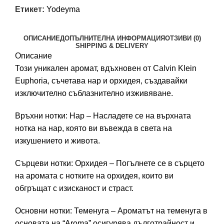
Етикет:
Yodeyma
ОПИСАНИЕ
ДОПЪЛНИТЕЛНА ИНФОРМАЦИЯ
ОТЗИВИ (0)
SHIPPING & DELIVERY
Описание
Този уникален аромат, вдъхновен от Calvin Klein
Euphoria, съчетава нар и орхидея, създавайки
изключително съблазнително изживяване.
Връхни нотки: Нар – Насладете се на върхната
нотка на нар, която ви въвежда в света на
изкушението и живота.
Сърцеви нотки: Орхидея – Погълнете се в сърцето
на аромата с нотките на орхидея, които ви
обгръщат с изисканост и страст.
Основни нотки: Теменуга – Ароматът на теменуга в
основата на “Aroma” осигурява дълготрайност и