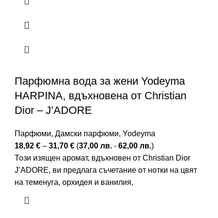
Парфюмна вода за жени Yodeyma
HARPINA, вдъхновена от Christian
Dior – J’ADORE
Парфюми
,
Дамски парфюми
,
Yodeyma
18,92
€
–
31,70
€
(
37,00
лв.
-
62,00
лв.
)
Този изящен аромат, вдъхновен от Christian Dior
J’ADORE, ви предлага съчетание от нотки на цвят
на теменуга, орхидея и ванилия,