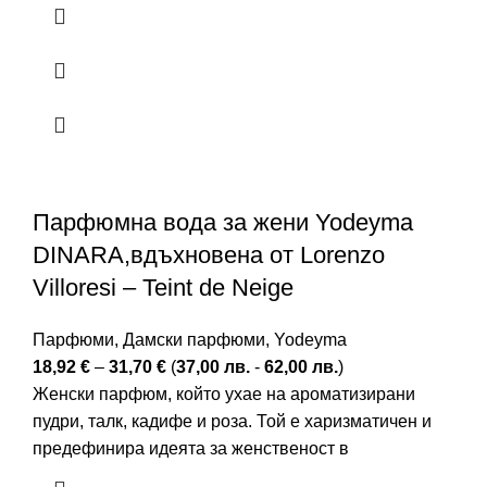
Парфюмна вода за жени Yodeyma
DINARA,вдъхновена от Lorenzo
Villoresi – Teint de Neige
Парфюми
,
Дамски парфюми
,
Yodeyma
18,92
€
–
31,70
€
(
37,00
лв.
-
62,00
лв.
)
Женски парфюм, който ухае на ароматизирани
пудри, талк, кадифе и роза. Той е харизматичен и
предефинира идеята за женственост в