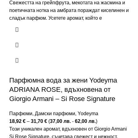
Свежестта на грейпфрута, мекотата на жасмина и
поетичната нотка на амбрата пораждат киселинен и
сладък парфюм. Усетете аромат, който е
Парфюмна вода за жени Yodeyma
ADRIANA ROSE, вдъхновена от
Giorgio Armani – Si Rose Signature
Парфюми
,
Дамски парфюми
,
Yodeyma
18,92
€
–
31,70
€
(
37,00
лв.
-
62,00
лв.
)
Този уникален аромат, вдъхновен от Giorgio Armani
Si Rose Signature, съчетава свежест и нежност,