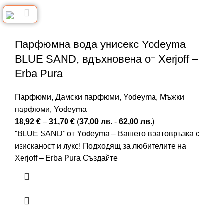
Парфюмна вода унисекс Yodeyma
BLUE SAND, вдъхновена от Xerjoff –
Erba Pura
Парфюми
,
Дамски парфюми
,
Yodeyma
,
Мъжки
парфюми
,
Yodeyma
18,92
€
–
31,70
€
(
37,00
лв.
-
62,00
лв.
)
“BLUE SAND” от Yodeyma – Вашето вратовръзка с
изисканост и лукс! Подходящ за любителите на
Xerjoff – Erba Pura Създайте