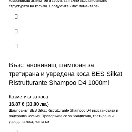
комбиниращ активатор и серум, за пълно възстановяване
структурата на косъма. Продуктите имат моментален
Възстановявящ шампоан за
третирана и увредена коса BES Silkat
Ristrutturante Shampoo D4 1000ml
Козметика за коса
16,87
€
(
33,00
лв.
)
Шампоанът BES Silkat Ristrutturante Shampoo D4 възстановява и
подхранва косъма. Препоръчва се за боядисана, третирана и
увредена коса, коята се