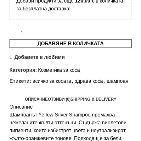
Добави продукти за още
120,00
€
в количката
за безплатна доставка!
ДОБАВЯНЕ В КОЛИЧКАТА
Добавете в любими
Категория:
Козметика за коса
Етикети:
всичко за косата
,
здрава коса
,
шампоан
ОПИСАНИЕ
ОТЗИВИ (0)
SHIPPING & DELIVERY
Описание
Шампоанът Yellow Silver Shampoo премахва
нежеланите жълти оттенъци. Съдържа виолетови
пигменти, които избистрят цвета и неутрализират
жълто-оранжевите тонове. Подходящ е за бели,