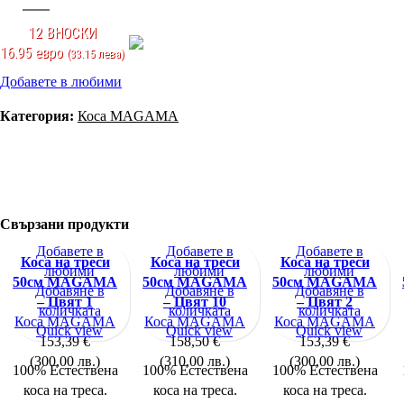
12 ВНОСКИ
16.95 евро
(33.15 лева)
Добавете в любими
Категория:
Коса MAGAMA
Свързани продукти
Добавете в
Добавете в
Добавете в
Коса на треси
Коса на треси
Коса на треси
любими
любими
любими
50см MAGAMA
50см MAGAMA
50см MAGAMA
Добавяне в
Добавяне в
Добавяне в
– Цвят 1
– Цвят 10
– Цвят 2
количката
количката
количката
Коса MAGAMA
Коса MAGAMA
Коса MAGAMA
Quick view
Quick view
Quick view
153,39
€
158,50
€
153,39
€
(
300,00
лв.
)
(
310,00
лв.
)
(
300,00
лв.
)
100% Естествена
100% Естествена
100% Естествена
коса на треса.
коса на треса.
коса на треса.