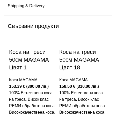
Shipping & Delivery
Свързани продукти
Коса на треси
Коса на треси
Ко
50см MAGAMA –
50см MAGAMA –
5
Цвят 1
Цвят 18
Цв
Коса MAGAMA
Коса MAGAMA
Ко
153,39
€
(
300,00
лв.
)
158,50
€
(
310,00
лв.
)
15
100% Естествена коса
100% Естествена коса
10
на треса. Висок клас
на треса. Висок клас
на 
РЕМИ обработена коса
РЕМИ обработена коса
РЕ
Висококачествена коса,
Висококачествена коса,
Вис