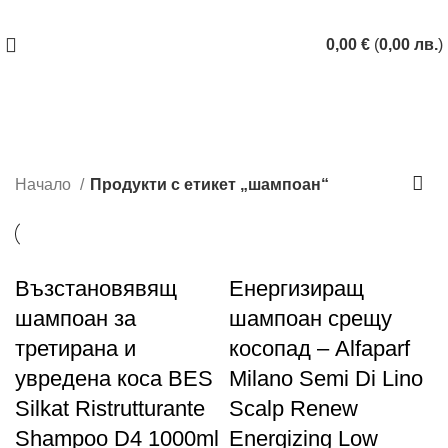
ЗАПАЗИ ЧАС
0,00
€
(
0,00
лв.
)
шампоан
Categories
Начало
Продукти с етикет „шампоан“
Възстановявящ
Енергизиращ
шампоан за
шампоан срещу
третирана и
косопад – Alfaparf
увредена коса BES
Milano Semi Di Lino
Silkat Ristrutturante
Scalp Renew
Shampoo D4 1000ml
Energizing Low