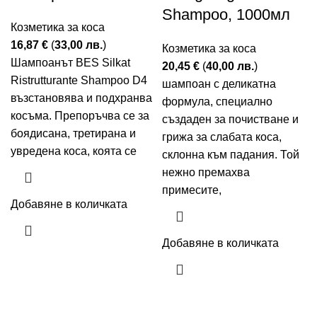
Shampoo, 1000мл
Козметика за коса
16,87
€
(
33,00
лв.
)
Козметика за коса
Шампоанът BES Silkat
20,45
€
(
40,00
лв.
)
Ristrutturante Shampoo D4
шампоан с деликатна
възстановява и подхранва
формула, специално
косъма. Препоръчва се за
създаден за почистване и
боядисана, третирана и
грижа за слабата коса,
увредена коса, коята се
склонна към падания. Той
нежно премахва
примесите,
Добавяне в количката
Добавяне в количката