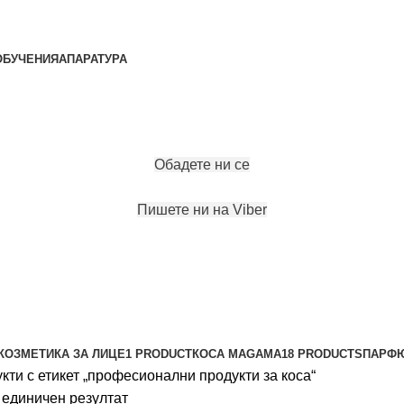
ОБУЧЕНИЯ
АПАРАТУРА
ЗАПАЗИ ЧАС
Обадете ни се
Пишете ни на Viber
а
КОЗМЕТИКА ЗА ЛИЦЕ
1 PRODUCT
КОСА MAGAMA
18 PRODUCTS
ПАРФ
кти с етикет „професионални продукти за коса“
 единичен резултат