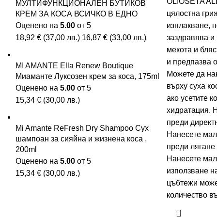
OLIOSETA ALL
МУЛТИФУНКЦИОНАЛЕН БУТИКОВ
цялостна гриж
КРЕМ ЗА КОСА ВСИЧКО В ЕДНО
Оценено на
5.00
от 5
изплакване, п
18,92
€
(
37,00
лв.
)
16,87
€
(
33,00
лв.
)
заздравява и
мекота и бляс
и предпазва о
MI AMANTE Ella Renew Boutique
Можете да на
Миаманте Луксозен крем за коса, 175ml
върху суха ко
Оценено на
5.00
от 5
ако усетите к
15,34
€
(
30,00
лв.
)
хидратация. 
преди директн
Mi Amante ReFresh Dry Shampoo Сух
Нанесете мал
шампоан за сияйна и жизнена коса ,
преди лягане 
200ml
Нанесете мал
Оценено на
5.00
от 5
използване на
15,34
€
(
30,00
лв.
)
цъбтежи може
количество в