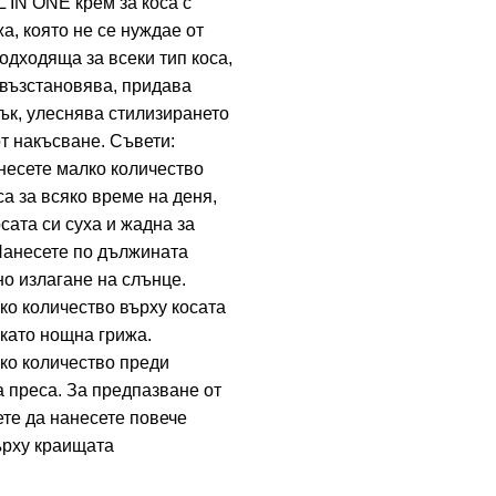
 IN ONE крем за коса с
а, която не се нуждае от
одходяща за всеки тип коса,
 възстановява, придава
ък, улеснява стилизирането
т накъсване.
Съвети:
несете малко количество
са за всяко време на деня,
осата си суха и жадна за
Нанесете по дължината
о излагане на слънце.
ко количество върху косата
като нощна грижа.
ко количество преди
 преса. За предпазване от
те да нанесете повече
ърху краищата