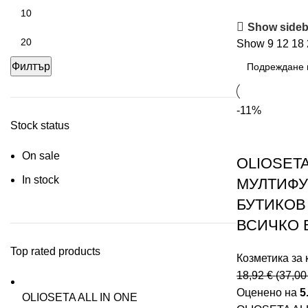
Show sideb
Show
9
12
18
Филтър
-11%
Stock status
On sale
OLIOSETA
In stock
МУЛТИФ
БУТИКОВ
ВСИЧКО 
Top rated products
Козметика за 
18,92
€
(
37,0
Оценено на
5
OLIOSETA ALL IN ONE