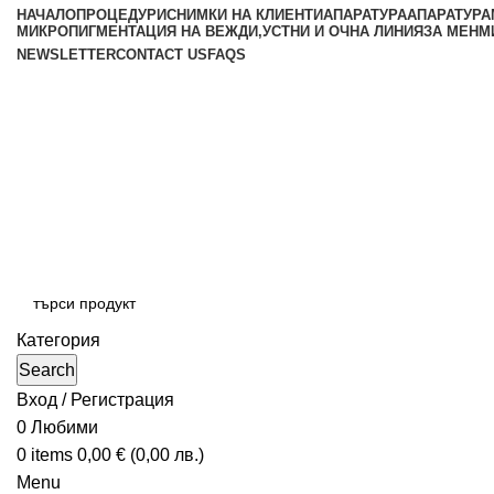
НАЧАЛО
ПРОЦЕДУРИ
СНИМКИ НА КЛИЕНТИ
АПАРАТУРА
АПАРАТУРА
МИКРОПИГМЕНТАЦИЯ НА ВЕЖДИ,УСТНИ И ОЧНА ЛИНИЯ
ЗА МЕН
М
NEWSLETTER
CONTACT US
FAQS
Категория
Search
Вход / Регистрация
0
Любими
0
items
0,00
€
(
0,00
лв.
)
Menu