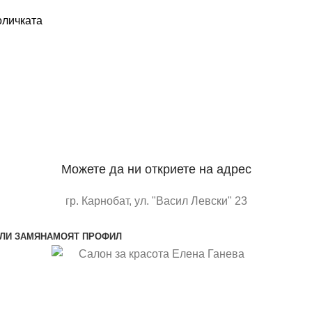
оличката
Можете да ни откриете на адрес
гр. Карнобат, ул. "Васил Левски" 23
отворете в google maps
ЛИ ЗАМЯНА
МОЯТ ПРОФИЛ