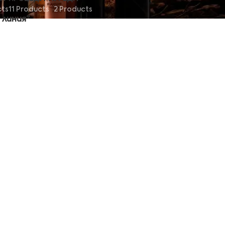
cts
11 Products
2 Products
 линия“