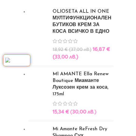
OLIOSETA ALL IN ONE
МУЛТИФУНКЦИОНАЛЕН
БУТИКОВ КРЕМ ЗА
КОСА ВСИЧКО В ЕДНО
16,87
€
18,92
€
(
37,00
лв.
)
(
33,00
лв.
)
MI AMANTE Ella Renew
Boutique Миаманте
Луксозен крем за коса,
175ml
15,34
€
(
30,00
лв.
)
Mi Amante ReFresh Dry
Shampoo Сух