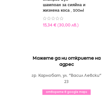
шампоан за сияйна и
жизнена коса , 200ml
15,34
€
(
30,00
лв.
)
Можете да ни откриете на
адрес
гр. Карнобат, ул. "Васил Левски"
23
отворете в google maps