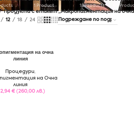
oducts
1 Product
18 Products
69 Produ
Продукти с етикет „Микропигментация на очна
12
18
24
опигментация на очна
линия
Процедури
,
пигментация на Очна
линия
32,94
€
(
260,00
лв.
)