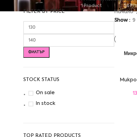
1 Product
58 Pr
FILTER BY PRICE
Начало
Show
9
ФИЛТЪР
Микр
STOCK STATUS
Микро
On sale
1
In stock
TOP RATED PRODUCTS