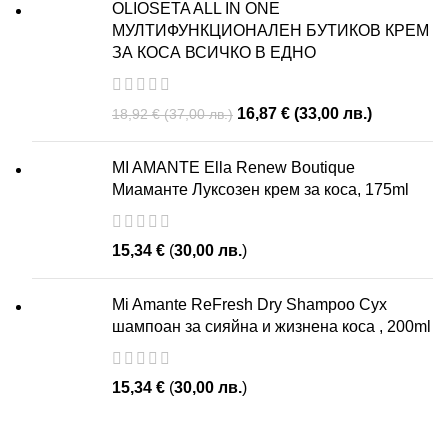
OLIOSETA ALL IN ONE
МУЛТИФУНКЦИОНАЛЕН БУТИКОВ КРЕМ
ЗА КОСА ВСИЧКО В ЕДНО
16,87
€
(
33,00
лв.
)
18,92
€
(
37,00
лв.
)
MI AMANTE Ella Renew Boutique
Миаманте Луксозен крем за коса, 175ml
15,34
€
(
30,00
лв.
)
Mi Amante ReFresh Dry Shampoo Сух
шампоан за сияйна и жизнена коса , 200ml
15,34
€
(
30,00
лв.
)