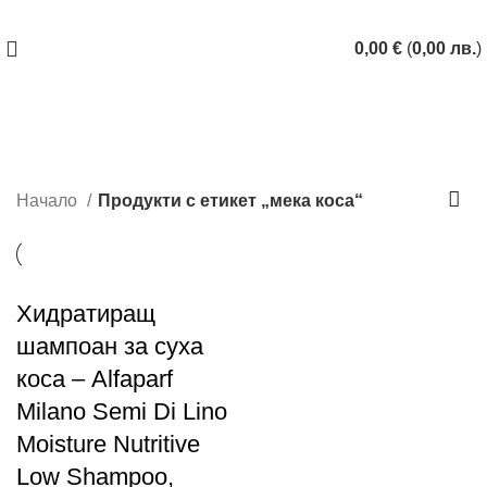
ЗАПАЗИ ЧАС
0,00
€
(
0,00
лв.
)
мека коса
Categories
Начало
Продукти с етикет „мека коса“
Хидратиращ
шампоан за суха
коса – Alfaparf
Milano Semi Di Lino
Moisture Nutritive
Low Shampoo,