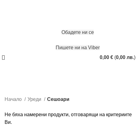
ЗАПАЗИ ЧАС
Обадете ни се
Пишете ни на Viber
0,00
€
(
0,00
лв.
)
Сешоари
Categories
Начало
Уреди
Сешоари
Не бяха намерени продукти, отговарящи на критериите
Ви.