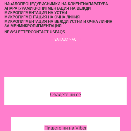
0
0
НАЧАЛО
ПРОЦЕДУРИ
СНИМКИ НА КЛИЕНТИ
АПАРАТУРА
АПАРАТУРА
МИКРОПИГМЕНТАЦИЯ НА ВЕЖДИ
МИКРОПИГМЕНТАЦИЯ НА УСТНИ
МИКРОПИГМЕНТАЦИЯ НА ОЧНА ЛИНИЯ
МИКРОПИГМЕНТАЦИЯ НА ВЕЖДИ,УСТНИ И ОЧНА ЛИНИЯ
ЗА МЕН
МИКРОПИГМЕНТАЦИЯ
NEWSLETTER
CONTACT US
FAQS
ЗАПАЗИ ЧАС
Обадете ни се
Пишете ни на Viber