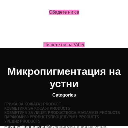
Обадете ни се
Пишете ни на Viber
Микропигментация на
устни
Categories
ГРИЖА ЗА КОЖАТА
1 PRODUCT
КОЗМЕТИКА ЗА КОСА
58 PRODUCTS
КОЗМЕТИКА ЗА ЛИЦЕ
1 PRODUCT
КОСА MAGAMA
18 PRODUCTS
ПАРФЮМИ
69 PRODUCTS
ПРОЦЕДУРИ
11 PRODUCTS
УРЕДИ
2 PRODUCTS
Начало
Процедури
Микропигментация на устни