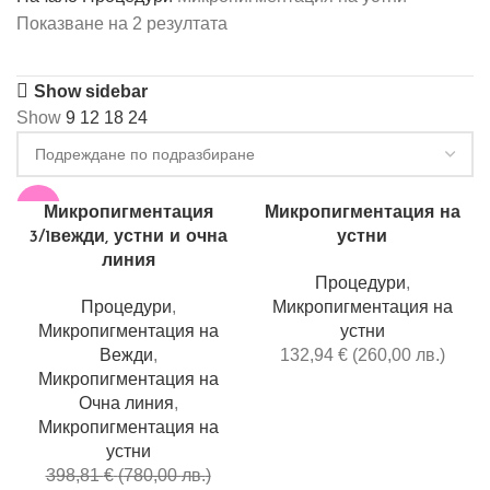
Показване на 2 резултата
Show sidebar
Show
9
12
18
24
-12%
Микропигментация
Микропигментация на
3/1вежди, устни и очна
устни
линия
Процедури
,
Процедури
,
Микропигментация на
Микропигментация на
устни
Вежди
,
132,94
€
(
260,00
лв.
)
Микропигментация на
Очна линия
,
Микропигментация на
устни
398,81
€
(
780,00
лв.
)