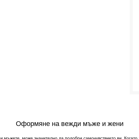
Оформяне на вежди мъже и жени
и мъжете, може значително да подобри самочувствието ви. Когато 