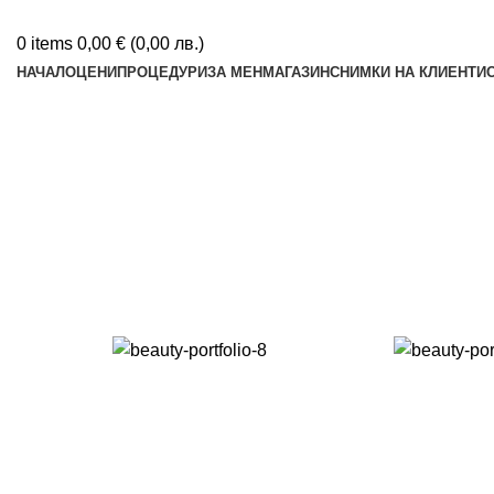
0
items
0,00
€
(
0,00
лв.
)
НАЧАЛО
ЦЕНИ
ПРОЦЕДУРИ
ЗА МЕН
МАГАЗИН
СНИМКИ НА КЛИЕНТИ
Оформяне на вежди