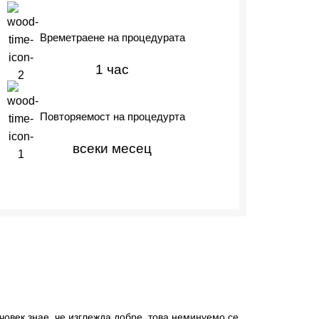
Времетраене на процедурата
1 час
Повторяемост на процедурта
всеки месец
човек знае, че изглежда добре, това неминуемо се