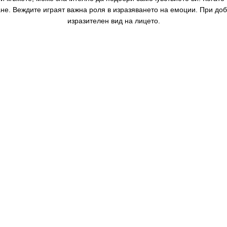
не. Веждите играят важна роля в изразяването на емоции. При до
изразителен вид на лицето.