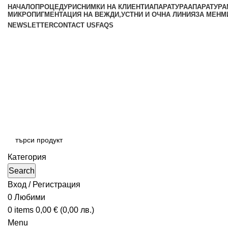
НАЧАЛО
ПРОЦЕДУРИ
СНИМКИ НА КЛИЕНТИ
АПАРАТУРА
АПАРАТУРА
МИКРОПИГМЕНТАЦИЯ НА ВЕЖДИ,УСТНИ И ОЧНА ЛИНИЯ
ЗА МЕН
М
NEWSLETTER
CONTACT US
FAQS
Категория
Search
Вход / Регистрация
0
Любими
0
items
0,00
€
(
0,00
лв.
)
Menu