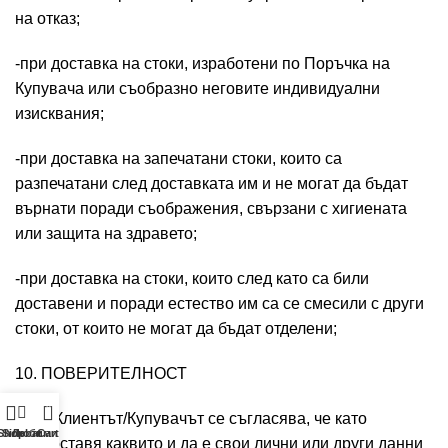
на отказ;
-при доставка на стоки, изработени по Поръчка на
Купувача или съобразно неговите индивидуални
изисквания;
-при доставка на запечатани стоки, които са
разпечатани след доставката им и не могат да бъдат
върнати поради съображения, свързани с хигиената
или защита на здравето;
-при доставка на стоки, които след като са били
доставени и поради естество им са се смесили с други
стоки, от които не могат да бъдат отделени;
10. ПОВЕРИТЕЛНОСТ
0
10.1. Клиентът/Купувачът се съгласява, че като
Shop
Sidebar
Любими
Cart
предоставя каквито и да е свои лични или други данни