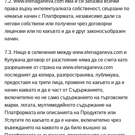
7.2. www.elenaganeva.com има и си запазва всички
права върху интелектуалната собственост, свързани по
някакъв начин с Платформата, независимо дали са
негови собствени или получени чрез договорни
лицензии или по какъвто и да е друг законосъобразен
начин.
7.3. Нищо в сключения между www.elenaganeva.com и
Купувача договор от разстояние няма да се счита като
разрешение от страна на www.elenaganeva.com
последният да копира, разпространява, публикува,
предоставя на трети лица, променя по какъвто и да е
начин каквато и да е част от Съдържанието,
включително но не само съдържанието на търговските
марки, логата, мултимедийното съдържание на
Платформата или описанията на Продуктите или
Услугите по какъвто и да е начин, включително чрез
въвеждането на каквото и да било външно за