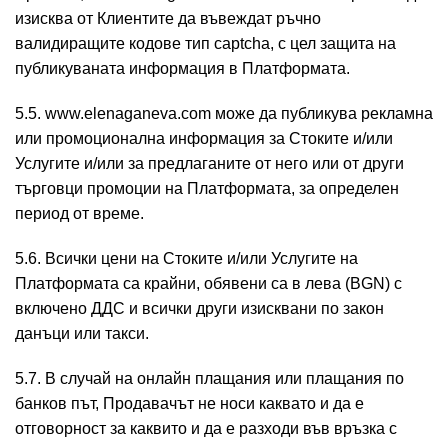
изисква от Клиентите да въвеждат ръчно
валидиращите кодове тип captcha, с цел защита на
публикуваната информация в Платформата.
5.5. www.elenaganeva.com може да публикува рекламна
или промоционална информация за Стоките и/или
Услугите и/или за предлаганите от него или от други
търговци промоции на Платформата, за определен
период от време.
5.6. Всички цени на Стоките и/или Услугите на
Платформата са крайни, обявени са в лева (BGN) с
включено ДДС и всички други изисквани по закон
данъци или такси.
5.7. В случай на онлайн плащания или плащания по
банков път, Продавачът не носи каквато и да е
отговорност за каквито и да е разходи във връзка с