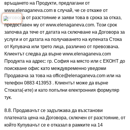
връщането на Продукти, предлагани от
www.elenaganeva.com в случай, че се откаже от
Договора от разстояние и заяви това в срока за отказ,
предоставен му от www.elenaganeva.com. Този срок
започва да тече от датата на сключване на Договора за
услуги и от датата на получаването на купената Стока
от Купувача или трето лица, различно от превозвача.
Клиентът следва да върне www.elenaganeva.com
Продукта на адрес: гр. София на място или с ЕКОНТ до
поискване офис като междувременно уведоми
Продавача за това на office@elenaganeva.com или на
телефон 0883 413953 . Клиентът може да върне
Стоката(-ите) и като попълни електронния формуляр
тук.
8.8. Продавачът се задължава да възстанови
платената цена на Договора, сключен от разстояние, от
който Купувачът се е отказал в рамките на 14