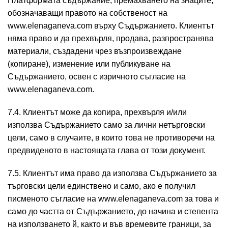
Платформата съдържание, премахването на знаците,
обозначаващи правото на собственост на
www.elenaganeva.com върху Съдържанието. Клиентът
няма право и да прехвърля, продава, разпространява
материали, създадени чрез възпроизвеждане
(копиране), изменение или публикуване на
Съдържанието, освен с изричното съгласие на
www.elenaganeva.com.
7.4. Клиентът може да копира, прехвърля и/или
използва Съдържанието само за лични нетърговски
цели, само в случаите, в които това не противоречи на
предвиденото в настоящата глава от този документ.
7.5. Клиентът има право да използва Съдържанието за
търговски цели единствено и само, ако е получил
писменото съгласие на www.elenaganeva.com за това и
само до частта от Съдържанието, до начина и степента
на използването й, както и във времевите граници, за