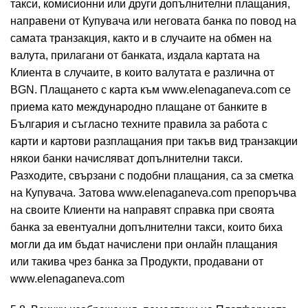
такси, комисионни или други допълнителни плащания,
направени от Купувача или неговата банка по повод на
самата транзакция, както и в случаите на обмен на
валута, прилагани от банката, издала картата на
Клиента в случаите, в които валутата е различна от
BGN. Плащането с карта към www.elenaganeva.com се
приема като международно плащане от банките в
България и съгласно техните правила за работа с
карти и картови разплащания при такъв вид транзакции
някои банки начисляват допълнителни такси.
Разходите, свързани с подобни плащания, са за сметка
на Купувача. Затова www.elenaganeva.com препоръчва
на своите Клиенти на направят справка при своята
банка за евентуални допълнителни такси, които биха
могли да им бъдат начислени при онлайн плащания
или такива чрез банка за Продукти, продавани от
www.elenaganeva.com