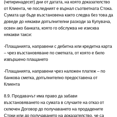
(четиринадесет) дни от датата, на която доказателство
от Клиента, че последният е върнал съответната Стока.
Сумата ще бъде възстановена както следва без това да
доведе до някакви допълнителни разходи за Купувача,
освен ако банката, която го обслужва не изисква
някакви такси:
-Плащанията, направени с дебитна или кредитна карта
– чрез възстановяване по сметката, от която е било
извършено плащането
-Плащанията, направени чрез наложен платеж – по
банкова сметка, допълнително предоставена от
Клиента
8.9. Продавачът има право да забави
възстановяването на сумата в случаите на отказ от
сключен Договор до получаването на продадените
Стоки или до получаването на доказателство, че са