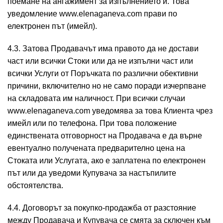
поемане на ангажимент за изпълнението й. Това
уведомление www.elenaganeva.com прави по
електронен път (имейл).
4.3. Затова Продавачът има правото да не достави
част или всички Стоки или да не изпълни част или
всички Услуги от Поръчката по различни обективни
причини, включително но не само поради изчерпване
на складовата им наличност. При всички случаи
www.elenaganeva.com уведомява за това Клиента чрез
имейл или по телефона. При това положение
единствената отговорност на Продавача е да върне
евентуално получената предварително цена на
Стоката или Услугата, ако е заплатена по електронен
път или да уведоми Купувача за настъпилите
обстоятелства.
4.4. Договорът за покупко-продажба от разстояние
между Продавача и Купувача се смята за сключен към