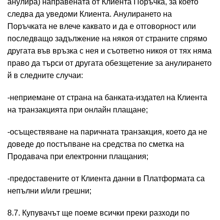
анулира) направената от Клиента Поръчка, за което
следва да уведоми Клиента. Анулирането на
Поръчката не влече каквато и да е отговорност или
последващо задължение на някоя от страните спрямо
другата във връзка с нея и съответно никоя от тях няма
право да търси от другата обезщетение за анулирането
й в следните случаи:
-неприемане от страна на банката-издател на Клиента
на транзакцията при онлайн плащане;
-осъществяване на паричната транзакция, което да не
доведе до постъпване на средства по сметка на
Продавача при електронни плащания;
-предоставените от Клиента данни в Платформата са
непълни и/или грешни;
8.7. Купувачът ще поеме всички преки разходи по