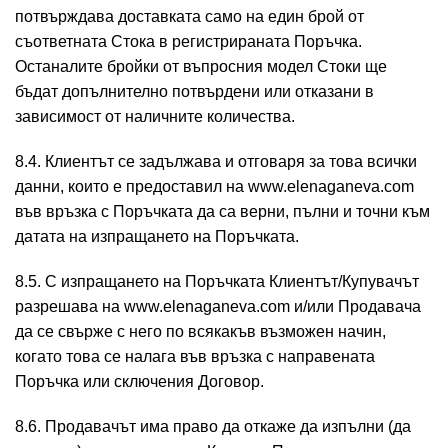
потвърждава доставката само на един брой от
съответната Стока в регистрираната Поръчка.
Останалите бройки от въпросния модел Стоки ще
бъдат допълнително потвърдени или отказани в
зависимост от наличните количества.
8.4. Клиентът се задължава и отговаря за това всички
данни, които е предоставил на www.elenaganeva.com
във връзка с Поръчката да са верни, пълни и точни към
датата на изпращането на Поръчката.
8.5. С изпращането на Поръчката Клиентът/Купувачът
разрешава на www.elenaganeva.com и/или Продавача
да се свърже с него пo всякакъв възможен начин,
когато това се налага във връзка с направената
Поръчка или сключения Договор.
8.6. Продавачът има право да откаже да изпълни (да