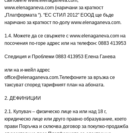
сайтовете www.elenaganeva.com,
www.elenaganeva.com (наричани за краткост
„Платформата “). “ЕС СТИЛ 2012” ЕООД щe бъде
наричано за краткост по-долу www.elenaganeva.com.
1.4. Можете да се свържете с www.elenaganeva.com на
посочения по-горе адрес или на телефон: 0883 413953
Спедиция и Проблеми 0883 413953 Елена Ганева
или на и-мейл адрес
office@elenaganeva.com.Телефоните за връзка се
таксуват според тарифният план на абоната.
2. ДЕФИНИЦИИ
2.1. Купувач – физическо лице на или над 18 г,
юридическо лице или друго правно образувание, което
прави Поръчка и сключва договор за покупко-продажба