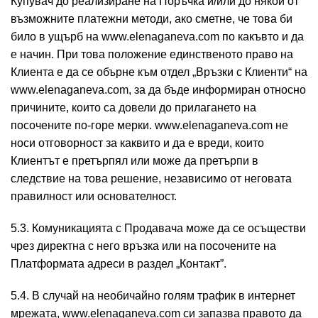
Купувач до реализиране на Поръчка и/или до някой от
възможните платежни методи, ако сметне, че това би
било в ущърб на www.elenaganeva.com по какъвто и да
е начин. При това положение единственото право на
Клиента е да се обърне към отдел „Връзки с Клиенти“ на
www.elenaganeva.com, за да бъде информиран относно
причините, които са довели до прилагането на
посочените по-горе мерки. www.elenaganeva.com не
носи отговорност за каквито и да е вреди, които
Клиентът е претърпял или може да претърпи в
следствие на това решение, независимо от неговата
правилност или основателност.
5.3. Комуникацията с Продавача може да се осъществи
чрез директна с него връзка или на посочените на
Платформата адреси в раздел „Контакт”.
5.4. В случай на необичайно голям трафик в интернет
мрежата, www.elenaganeva.com си запазва правото да