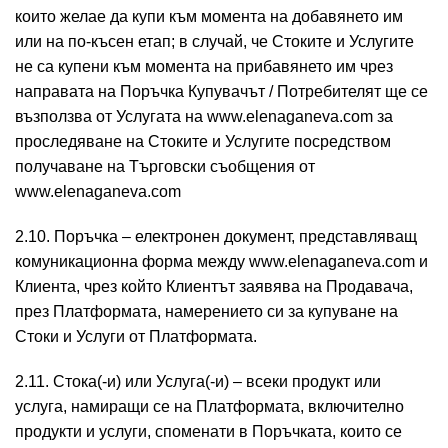
които желае да купи към момента на добавянето им
или на по-късен етап; в случай, че Стоките и Услугите
не са купени към момента на прибавянето им чрез
направата на Поръчка Купувачът / Потребителят ще се
възползва от Услугата на www.elenaganeva.com за
проследяване на Стоките и Услугите посредством
получаване на Търговски съобщения от
www.elenaganeva.com
2.10. Поръчка – електронен документ, представляващ
комуникационна форма между www.elenaganeva.com и
Клиента, чрез който Клиентът заявява на Продавача,
през Платформата, намерението си за купуване на
Стоки и Услуги от Платформата.
2.11. Стока(-и) или Услуга(-и) – всеки продукт или
услуга, намиращи се на Платформата, включително
продукти и услуги, споменати в Поръчката, които се