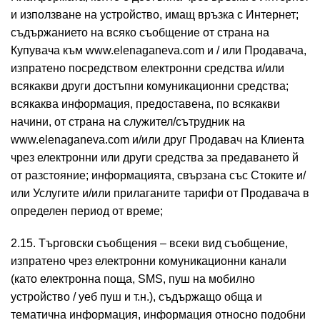
и използване на устройство, имащ връзка с Интернет;
съдържанието на всяко съобщение от страна на
Купувача към www.elenaganeva.com и / или Продавача,
изпратено посредством електронни средства и/или
всякакви други достъпни комуникационни средства;
всякаква информация, предоставена, по всякакви
начини, от страна на служител/сътрудник на
www.elenaganeva.com и/или друг Продавач на Клиента
чрез електронни или други средства за предаването й
от разстояние; информацията, свързана със Стоките и/
или Услугите и/или прилаганите тарифи от Продавача в
определен период от време;
2.15. Търговски съобщения – всеки вид съобщение,
изпратено чрез електронни комуникационни канали
(като електронна поща, SMS, пуш на мобилно
устройство / уеб пуш и т.н.), съдържащо обща и
тематична информация, информация относно подобни