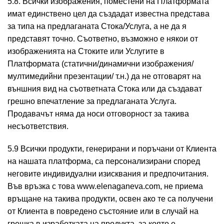
5.8. Всички изображения, поместени на Платформата
имат единствено цел да създадат известна представа
за типа на предлаганата Стока/Услуга, а не да я
представят точно. Съответно, възможно е някои от
изображенията на Стоките или Услугите в
Платформата (статични/динамични изображения/
мултимедийни презентации/ т.н.) да не отговарят на
външния вид на съответната Стока или да създават
грешно впечатление за предлаганата Услуга.
Продавачът няма да носи отговорност за такива
несъответствия.
5.9 Всички продукти, генерирани и поръчани от Клиента
на нашата платформа, са персонализирани според
неговите индивидуални изисквания и предпочитания.
Във връзка с това www.elenaganeva.com, не приема
връщане на такива продукти, освен ако те са получени
от Клиента в повредено състояние или в случай на
грешка в изработката на продукта, за която е